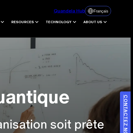
Quandela Hub
Français
RESOURCES
TECHNOLOGY
ABOUT US
uantique
CONTACTEZ NOUS
nisation soit prête