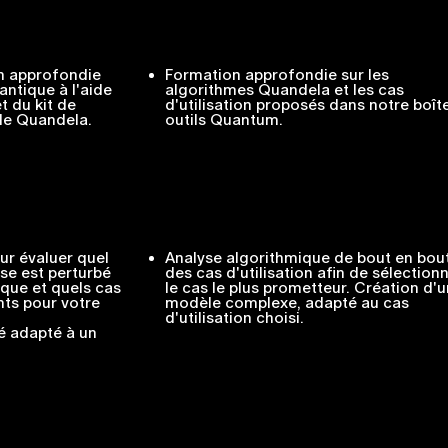
n approfondie
Formation approfondie sur les
ntique à l'aide
algorithmes Quandela et les cas
t du kit de
d'utilisation proposés dans notre boît
de Quandela.
outils Quantum.
ur évaluer quel
Analyse algorithmique de bout en bou
ise est perturbé
des cas d'utilisation afin de sélection
ique et quels cas
le cas le plus prometteur. Création d'u
ents pour votre
modèle complexe, adapté au cas
d'utilisation choisi.
é adapté à un