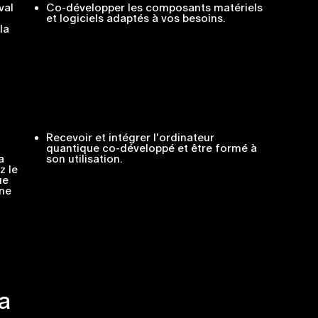
val
Co-développer les composants matériels
et logiciels adaptés à vos besoins.
la
Recevoir et intégrer l'ordinateur
quantique co-développé et être formé à
a
son utilisation.
z le
ue
nne
a