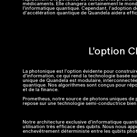
médicaments. Elle changera certainement le monde
l'informatique quantique. Cependant, l'adoption d
d'accélération quantique de Quandela aidera effi
L'option 
La photonique est l'option évidente pour construir
d'information, ce qui rend la technologie basée su
unique de Quandela est modulaire, interconnectée 
quantique. Nos algorithmes sont conçus pour répon
et de la finance.
Prometheus, notre source de photons uniques de po
repose sur une technologie semi-conductrice bien ét
Notre architecture exclusive d'informatique quan
utilisation très efficace des qubits. Nous nous ap
enchevêtrement déterministe entre les qubits pho