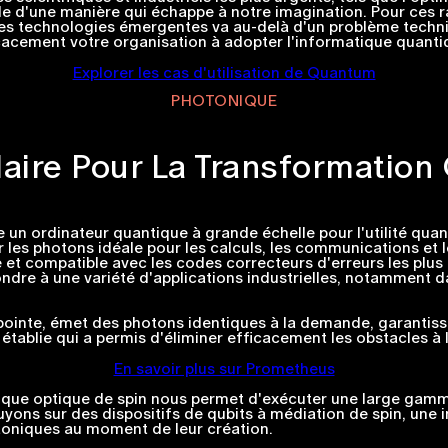
 d'une manière qui échappe à notre imagination. Pour ces r
es technologies émergentes va au-delà d'un problème techniq
cacement votre organisation à adopter l'informatique quanti
Explorer les cas d'utilisation de Quantum
PHOTONIQUE
Claire Pour La Transformation
e un ordinateur quantique à grande échelle pour l'utilité qua
r les photons idéale pour les calculs, les communications et 
et compatible avec les codes correcteurs d'erreurs les plus 
dre à une variété d'applications industrielles, notamment d
inte, émet des photons identiques à la demande, garantissant
ablie qui a permis d'éliminer efficacement les obstacles à l'
En savoir plus sur Prometheus
tique optique de spin nous permet d'exécuter une large gamm
puyons sur des dispositifs de qubits à médiation de spin, un
toniques au moment de leur création.