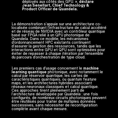
déployés aux côtés des GPU. »,
déclare
Jean Senellart, Chief Technology &
Product Officer de Quandela.
La démonstration s’appuie sur une architecture co-
localisée combinant l’infrastructure de calcul accéléré
et de réseau de NVIDIA avec un contrôleur quantique
basé sur FPGA relié à un QPU photonique de
Quandela. Dans ce modèle, les mécanismes
d’ordonnancement HPC existants continuent
d’assurer la gestion des ressources, tandis que les
interactions entre GPU et QPU sont optimisées pour
éviter de repasser à chaque itération par l’ensemble
du parcours d’orchestration de type cloud.
Les premiers cas d’usage concernent le
machine
learning quantique
photonique, avec notamment le
calcul par réservoir quantique, les cartes de
caractéristiques quantiques, ou quantum feature
maps, et les architectures hybrides associant
réseaux neuronaux classiques et calcul quantique.
Ces approches tirent pleinement parti de
l’architecture développée par Quandela : une fois
configurés, de nombreux circuits photoniques peuvent
être réutilisés pour traiter de multiples données
successives, sans nécessiter de reconfiguration
complète avant chaque mesure.