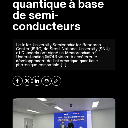
quantique à base
de semi-
conducteurs
Le Inter-University Semiconductor Research
Center (ISRC) de Seoul National University (SNU)
et Quandela ont signé un Memorandum of
Understanding (MOU) visant à accélérer le
développement de l’informatique quantique
photonique compatible […]
Share on Facebook
Share on X
Share on LinkedIn
Share via Mail
Copy URL