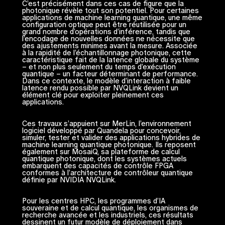
C’est précisément dans ces cas de figure que la
photonique révèle tout son potentiel. Pour certaines
applications de machine learning quantique, une même
configuration optique peut être réutilisée pour un
grand nombre d’opérations d’inférence, tandis que
l’encodage de nouvelles données ne nécessite que
des ajustements minimes avant la mesure. Associée
à la rapidité de l’échantillonnage photonique, cette
caractéristique fait de la latence globale du système
– et non plus seulement du temps d’exécution
quantique – un facteur déterminant de performance.
Dans ce contexte, le modèle d’interaction à faible
latence rendu possible par NVQLink devient un
élément clé pour exploiter pleinement ces
applications.
Ces travaux s’appuient sur MerLin, l’environnement
logiciel développé par Quandela pour concevoir,
simuler, tester et valider des applications hybrides de
machine learning quantique photonique. Ils reposent
également sur MosaiQ, sa plateforme de calcul
quantique photonique, dont les systèmes actuels
embarquent des capacités de contrôle FPGA
conformes à l’architecture de contrôleur quantique
définie par NVIDIA NVQLink.
Pour les centres HPC, les programmes d’IA
souveraine et de calcul quantique, les organismes de
recherche avancée et les industriels, ces résultats
dessinent un futur modèle de déploiement dans