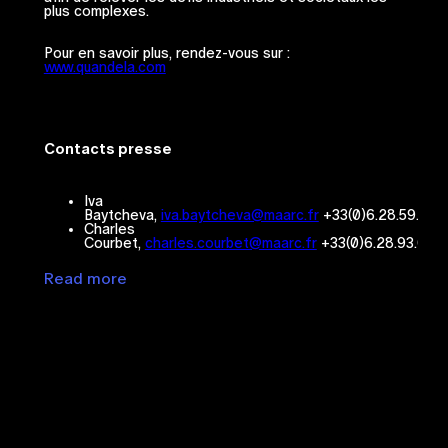
plus complexes.
Pour en savoir plus, rendez-vous sur :
www.quandela.com
Contacts presse
Iva
Baytcheva,
iva.baytcheva@maarc.fr
+33(0)6.28.59.07.
Charles
Courbet,
charles.courbet@maarc.fr
+33(0)6.28.93.03.
Read more