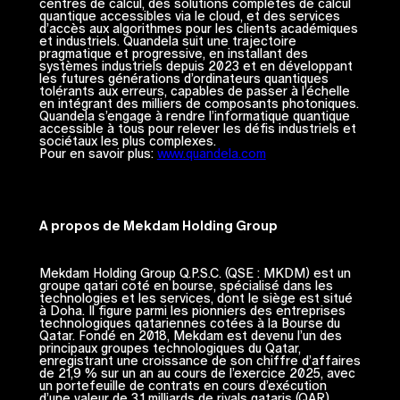
centres de calcul, des solutions complètes de calcul
quantique accessibles via le cloud, et des services
d’accès aux algorithmes pour les clients académiques
et industriels. Quandela suit une trajectoire
pragmatique et progressive, en installant des
systèmes industriels depuis 2023 et en développant
les futures générations d’ordinateurs quantiques
tolérants aux erreurs, capables de passer à l’échelle
en intégrant des milliers de composants photoniques.
Quandela s’engage à rendre l’informatique quantique
accessible à tous pour relever les défis industriels et
sociétaux les plus complexes.
Pour en savoir plus:
www.quandela.com
A propos de Mekdam Holding Group
Mekdam Holding Group Q.P.S.C. (QSE : MKDM) est un
groupe qatari coté en bourse, spécialisé dans les
technologies et les services, dont le siège est situé
à Doha. Il figure parmi les pionniers des entreprises
technologiques qatariennes cotées à la Bourse du
Qatar. Fondé en 2018, Mekdam est devenu l’un des
principaux groupes technologiques du Qatar,
enregistrant une croissance de son chiffre d’affaires
de 21,9 % sur un an au cours de l’exercice 2025, avec
un portefeuille de contrats en cours d’exécution
d’une valeur de 3,1 milliards de riyals qataris (QAR).