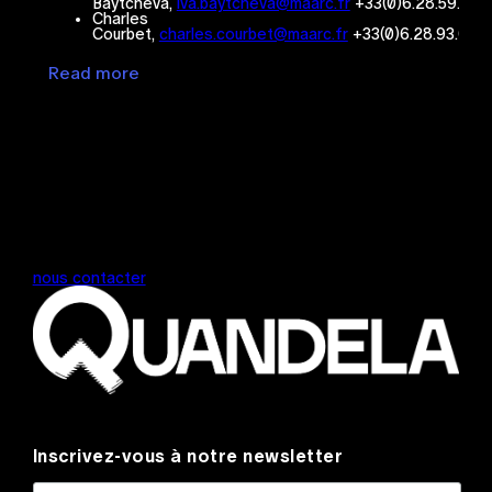
Baytcheva,
iva.baytcheva@maarc.fr
+33(0)6.28.59.07.
Charles
Courbet,
charles.courbet@maarc.fr
+33(0)6.28.93.03.
Read more
nous contacter
Inscrivez-vous à notre newsletter