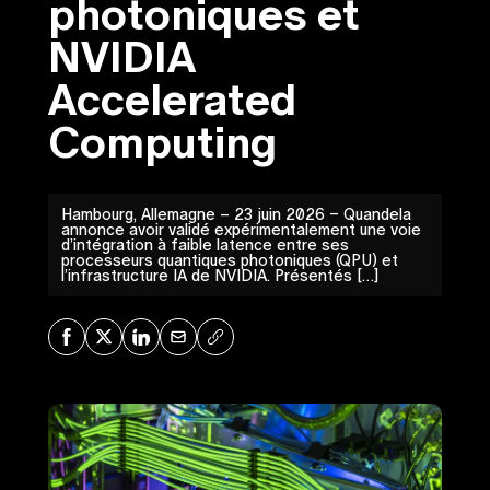
photoniques et
NVIDIA
Accelerated
Computing
Hambourg, Allemagne – 23 juin 2026 – Quandela
annonce avoir validé expérimentalement une voie
d’intégration à faible latence entre ses
processeurs quantiques photoniques (QPU) et
l’infrastructure IA de NVIDIA. Présentés […]
Share on Facebook
Share on X
Share on LinkedIn
Share via Mail
Copy URL