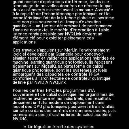
grand nombre d’opérations d’inférence, tandis que
l’encodage de nouvelles données ne nécessite que
des ajustements minimes avant la mesure. Associée
à la rapidité de l’échantillonnage photonique, cette
caractéristique fait de la latence globale du système
– et non plus seulement du temps d’exécution
quantique – un facteur déterminant de performance.
Dans ce contexte, le modèle d’interaction à faible
latence rendu possible par NVQLink devient un
élément clé pour exploiter pleinement ces
applications.
Ces travaux s’appuient sur MerLin, l’environnement
logiciel développé par Quandela pour concevoir,
simuler, tester et valider des applications hybrides de
machine learning quantique photonique. Ils reposent
également sur MosaiQ, sa plateforme de calcul
quantique photonique, dont les systèmes actuels
embarquent des capacités de contrôle FPGA
conformes à l’architecture de contrôleur quantique
définie par NVIDIA NVQLink.
Pour les centres HPC, les programmes d’IA
souveraine et de calcul quantique, les organismes de
recherche avancée et les industriels, ces résultats
dessinent un futur modèle de déploiement dans
lequel des QPU photoniques pourraient être installés
sur site ou dans des centres de données dédiés, puis
connectés à des infrastructures de calcul accéléré
NVIDIA.
« L’intégration étroite des systèmes