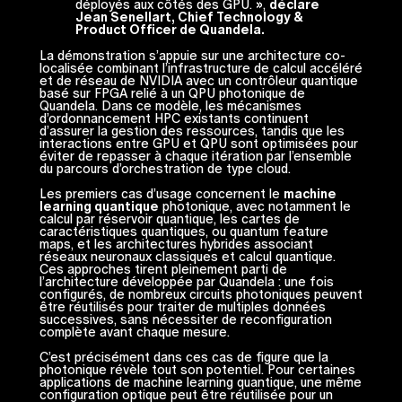
déployés aux côtés des GPU. »,
déclare
Jean Senellart, Chief Technology &
Product Officer de Quandela.
La démonstration s’appuie sur une architecture co-
localisée combinant l’infrastructure de calcul accéléré
et de réseau de NVIDIA avec un contrôleur quantique
basé sur FPGA relié à un QPU photonique de
Quandela. Dans ce modèle, les mécanismes
d’ordonnancement HPC existants continuent
d’assurer la gestion des ressources, tandis que les
interactions entre GPU et QPU sont optimisées pour
éviter de repasser à chaque itération par l’ensemble
du parcours d’orchestration de type cloud.
Les premiers cas d’usage concernent le
machine
learning quantique
photonique, avec notamment le
calcul par réservoir quantique, les cartes de
caractéristiques quantiques, ou quantum feature
maps, et les architectures hybrides associant
réseaux neuronaux classiques et calcul quantique.
Ces approches tirent pleinement parti de
l’architecture développée par Quandela : une fois
configurés, de nombreux circuits photoniques peuvent
être réutilisés pour traiter de multiples données
successives, sans nécessiter de reconfiguration
complète avant chaque mesure.
C’est précisément dans ces cas de figure que la
photonique révèle tout son potentiel. Pour certaines
applications de machine learning quantique, une même
configuration optique peut être réutilisée pour un