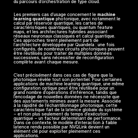
du parcours d’orchestration de type cloud.
Les premiers cas d’usage concernent le
machine
learning quantique
photonique, avec notamment le
calcul par réservoir quantique, les cartes de
caractéristiques quantiques, ou quantum feature
maps, et les architectures hybrides associant
réseaux neuronaux classiques et calcul quantique.
Ces approches tirent pleinement parti de
l’architecture développée par Quandela : une fois
configurés, de nombreux circuits photoniques peuvent
être réutilisés pour traiter de multiples données
successives, sans nécessiter de reconfiguration
complète avant chaque mesure.
C’est précisément dans ces cas de figure que la
photonique révèle tout son potentiel. Pour certaines
applications de machine learning quantique, une même
configuration optique peut être réutilisée pour un
grand nombre d’opérations d’inférence, tandis que
l’encodage de nouvelles données ne nécessite que
des ajustements minimes avant la mesure. Associée
à la rapidité de l’échantillonnage photonique, cette
caractéristique fait de la latence globale du système
– et non plus seulement du temps d’exécution
quantique – un facteur déterminant de performance.
Dans ce contexte, le modèle d’interaction à faible
latence rendu possible par NVQLink devient un
élément clé pour exploiter pleinement ces
applications.