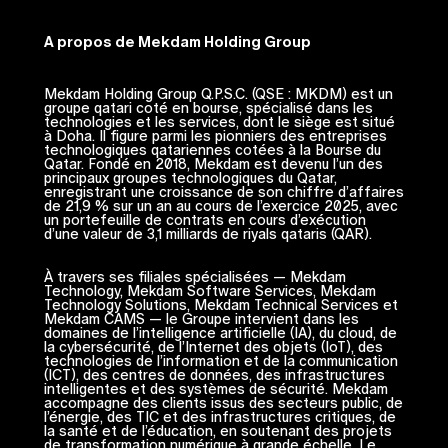
A propos de Mekdam Holding Group
Mekdam Holding Group Q.P.S.C. (QSE : MKDM) est un
groupe qatari coté en bourse, spécialisé dans les
technologies et les services, dont le siège est situé
à Doha. Il figure parmi les pionniers des entreprises
technologiques qatariennes cotées à la Bourse du
Qatar. Fondé en 2018, Mekdam est devenu l’un des
principaux groupes technologiques du Qatar,
enregistrant une croissance de son chiffre d’affaires
de 21,9 % sur un an au cours de l’exercice 2025, avec
un portefeuille de contrats en cours d’exécution
d’une valeur de 3,1 milliards de riyals qataris (QAR).
À travers ses filiales spécialisées — Mekdam
Technology, Mekdam Software Services, Mekdam
Technology Solutions, Mekdam Technical Services et
Mekdam CAMS — le Groupe intervient dans les
domaines de l’intelligence artificielle (IA), du cloud, de
la cybersécurité, de l’Internet des objets (IoT), des
technologies de l’information et de la communication
(ICT), des centres de données, des infrastructures
intelligentes et des systèmes de sécurité. Mekdam
accompagne des clients issus des secteurs public, de
l’énergie, des TIC et des infrastructures critiques, de
la santé et de l’éducation, en soutenant des projets
de transformation numérique à grande échelle. Le