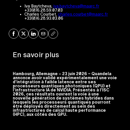
Iva Baytcheva,
iva.baytcheva@maarc.fr
+33(0)6.28.59.07.03
Charles Courbet,
charles.courbet@maarc.fr
+33(0)6.28.93.03.06
Share on Facebook
Share on X
Share on LinkedIn
Share via Mail
Copy URL
En savoir plus
Hambourg, Allemagne – 23 juin 2026 – Quandela
annonce avoir validé expérimentalement une voie
d’intégration à faible latence entre ses
processeurs quantiques photoniques (QPU) et
l’infrastructure IA de NVIDIA. Présentés à l’ISC
2026,
ces résultats ouvrent la voie à une
nouvelle génération de systèmes hybrides dans
lesquels les processeurs quantiques pourront
être déployés directement au sein des
infrastructures de calcul haute performance
(HPC), aux côtés des GPU.