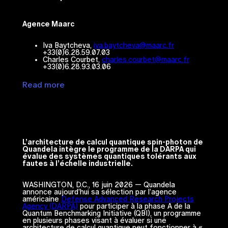
Agence Maarc
Iva Baytcheva,
iva.baytcheva@maarc.fr
+33(0)6.28.59.07.03
Charles Courbet,
charles.courbet@maarc.fr
+33(0)6.28.93.03.06
Read more
L’architecture de calcul quantique spin-photon de
Quandela intègre le programme de la DARPA qui
évalue des systèmes quantiques tolérants aux
fautes à l’échelle industrielle.
WASHINGTON, D.C., 16 juin 2026 — Quandela
annonce aujourd’hui sa sélection par l’agence
américaine
Defense Advanced Research Projects
Agency (DARPA)
pour participer à la phase A de la
Quantum Benchmarking Initiative (QBI), un programme
en plusieurs phases visant à évaluer si une
architecture de calcul quantique peut fonctionner à «