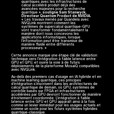
quantiques avec les infrastructures de
calcul accéléré produit déjà des
avancées majeures pour la recherche
quantique »,
souligne Sam Stanwyck,
Directeur Quantum Product de NVIDIA.
« Les travaux menés par Quandela avec
NVQLink montrent comment les
systèmes de supercalcul quantique-GPU
vont transformer fondamentalement la
manière dont nous concevons les
applications informatiques, lorsque
l’information peut être transmise de
manière fluide entre différents
processeurs. »
Cette annonce marque une étape clé de validation
technique vers l’intégration à faible latence entre
GPU et QPU, et ouvre la voie à de futurs
déploiements de la plateforme MosaiQ compatibles
avec NVQLink.
Au-delà des premiers cas d’usage en IA hybride et en
machine learning quantique, ces principes
d’intégration s’inscrivent dans les architectures de
calcul quantique de demain, où QPU, systèmes de
contrôle basés sur FPGA et infrastructures
accélérées par GPU devront fonctionner de manière
étroitement coordonnée. L’intégration à faible
latence entre GPU et QPU apparaît ainsi à la fois
comme un levier immédiat pour les usages actuels et
comme un socle pour les futurs systèmes hybrides
quantique-classique.