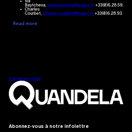
Iva
Baytcheva,
iva.baytcheva@maarc.fr
+33(0)6.28.59.07.
Charles
Courbet,
charles.courbet@maarc.fr
+33(0)6.28.93.03.
Read more
Contactez-nous
Abonnez-vous à notre infolettre