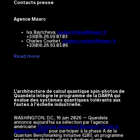
Contacts presse
Agence Maarc
Iva Baytcheva,
iva.baytcheva@maarc.fr
+33(0)6.28.59.07.03
Charles Courbet,
charles.courbet@maarc.fr
+33(0)6.28.93.03.06
Read more
L’architecture de calcul quantique spin-photon de
Quandela intègre le programme de la DARPA qui
évalue des systèmes quantiques tolérants aux
fautes à l’échelle industrielle.
WASHINGTON, D.C., 16 juin 2026 — Quandela
annonce aujourd’hui sa sélection par l’agence
américaine
Defense Advanced Research Projects
Agency (DARPA)
pour participer à la phase A de la
Quantum Benchmarking Initiative (QBI), un programme
en plusieurs phases visant à évaluer si une