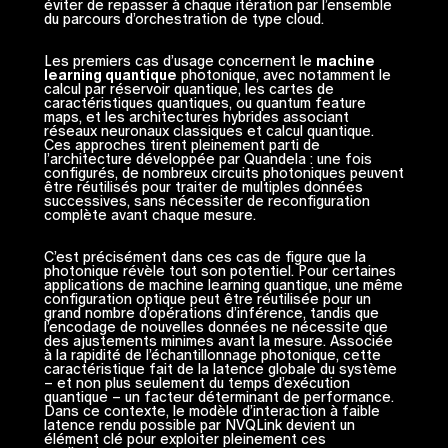
éviter de repasser à chaque itération par l’ensemble
du parcours d’orchestration de type cloud.
Les premiers cas d’usage concernent le
machine
learning quantique
photonique, avec notamment le
calcul par réservoir quantique, les cartes de
caractéristiques quantiques, ou quantum feature
maps, et les architectures hybrides associant
réseaux neuronaux classiques et calcul quantique.
Ces approches tirent pleinement parti de
l’architecture développée par Quandela : une fois
configurés, de nombreux circuits photoniques peuvent
être réutilisés pour traiter de multiples données
successives, sans nécessiter de reconfiguration
complète avant chaque mesure.
C’est précisément dans ces cas de figure que la
photonique révèle tout son potentiel. Pour certaines
applications de machine learning quantique, une même
configuration optique peut être réutilisée pour un
grand nombre d’opérations d’inférence, tandis que
l’encodage de nouvelles données ne nécessite que
des ajustements minimes avant la mesure. Associée
à la rapidité de l’échantillonnage photonique, cette
caractéristique fait de la latence globale du système
– et non plus seulement du temps d’exécution
quantique – un facteur déterminant de performance.
Dans ce contexte, le modèle d’interaction à faible
latence rendu possible par NVQLink devient un
élément clé pour exploiter pleinement ces