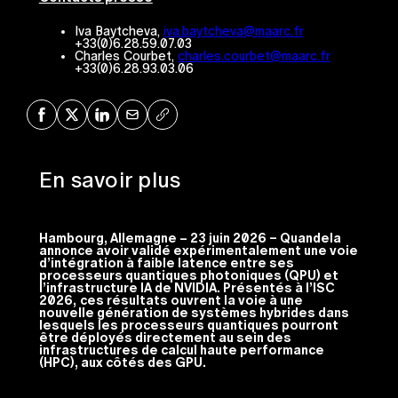
Iva Baytcheva,
iva.baytcheva@maarc.fr
+33(0)6.28.59.07.03
Charles Courbet,
charles.courbet@maarc.fr
+33(0)6.28.93.03.06
Share on Facebook
Share on X
Share on LinkedIn
Share via Mail
Copy URL
En savoir plus
Hambourg, Allemagne – 23 juin 2026 – Quandela
annonce avoir validé expérimentalement une voie
d’intégration à faible latence entre ses
processeurs quantiques photoniques (QPU) et
l’infrastructure IA de NVIDIA. Présentés à l’ISC
2026,
ces résultats ouvrent la voie à une
nouvelle génération de systèmes hybrides dans
lesquels les processeurs quantiques pourront
être déployés directement au sein des
infrastructures de calcul haute performance
(HPC), aux côtés des GPU.