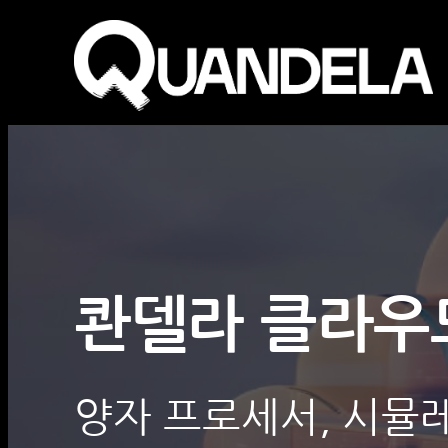
콴델라 클라우
양자 프로세서, 시뮬